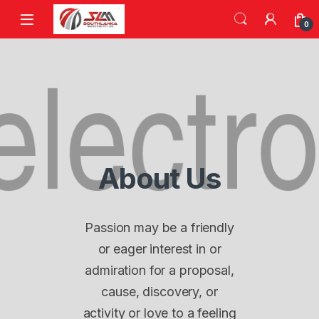
Skip to navigation
Skip to content
0
About Us
Passion may be a friendly
or eager interest in or
admiration for a proposal,
cause, discovery, or
activity or love to a feeling